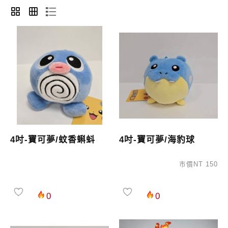
4吋-寶可夢/蚊香蝌蚪
4吋-寶可夢/海豹球
市價NT 150
0
0