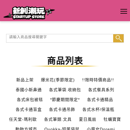
商品列表
新品上架
爆米花(季節限定)
!!限時特價商品!!
泰國小新鼻通
各式筆袋.收納包
各式餐具系列
各式床包被毯
*節慶期間限定*
各式卡通精品
各式卡通盲盒
各式卡通吊飾
各式水杯/保溫瓶
任天堂-瑪利歐
各式筆類.文具
夏日風扇
牡蠣寶寶
動物方城市
Quokka-短尾袋鼠
小魔女Doremi