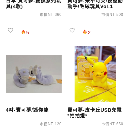
日本 寶可夢-變換系列玩
寶可夢-樂不可支/按壓動
具(4款)
動手/毛絨玩具Vol.1
市價NT 360
市價NT 500
5
2
4吋-寶可夢/迷你龍
寶可夢-皮卡丘USB充電
*拍拍燈*
市價NT 120
市價NT 650