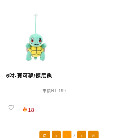
6吋-寶可夢/傑尼龜
市價NT 199
18
初
<
1
2
>
末