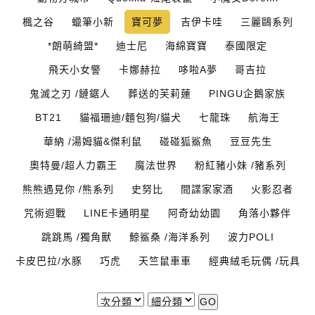
楓之谷
蠟筆小新
寶可夢
吉伊卡哇
三麗鷗系列
*朗萌綺盟*
迪士尼
海綿寶寶
泰國限定
飛天小女警
卡娜赫拉
哆啦A夢
哥吉拉
鬼滅之刃 /鏈鋸人
葬送的芙莉蓮
PINGU企鵝家族
BT21
貓福珊迪/麵包狗/貓犬
七龍珠
航海王
華納 /湯姆貓&傑利鼠
碰碰狐鯊魚
豆豆先生
奧特曼/超人力霸王
魔法世界
粉紅豬小妹 /豬系列
熊熊遇見你 /熊系列
史努比
間諜家家酒
火影忍者
咒術迴戰
LINE卡通明星
阿奇幼幼園
角落小夥伴
跳跳馬 /獨角獸
鯨鯊桑 /海洋系列
波力POLI
卡皮巴拉/水豚
巧虎
天竺鼠車車
經典絨毛玩偶 /玩具
GO