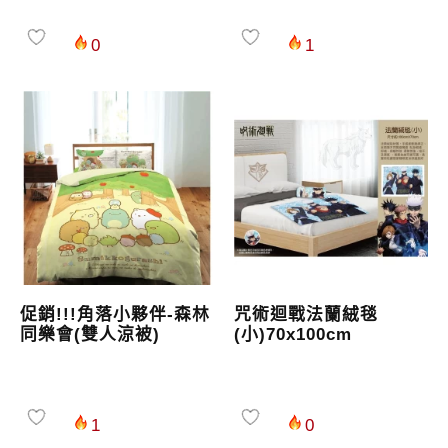
0
1
促銷!!!角落小夥伴-森林
咒術迴戰法蘭絨毯
同樂會(雙人涼被)
(小)70x100cm
1
0