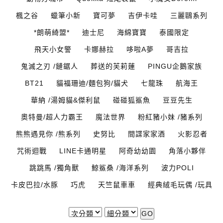
楓之谷
蠟筆小新
寶可夢
吉伊卡哇
三麗鷗系列
*朗萌綺盟*
迪士尼
海綿寶寶
泰國限定
飛天小女警
卡娜赫拉
哆啦A夢
哥吉拉
鬼滅之刃 /鏈鋸人
葬送的芙莉蓮
PINGU企鵝家族
BT21
貓福珊迪/麵包狗/貓犬
七龍珠
航海王
華納 /湯姆貓&傑利鼠
碰碰狐鯊魚
豆豆先生
奧特曼/超人力霸王
魔法世界
粉紅豬小妹 /豬系列
熊熊遇見你 /熊系列
史努比
間諜家家酒
火影忍者
咒術迴戰
LINE卡通明星
阿奇幼幼園
角落小夥伴
跳跳馬 /獨角獸
鯨鯊桑 /海洋系列
波力POLI
卡皮巴拉/水豚
巧虎
天竺鼠車車
經典絨毛玩偶 /玩具
GO