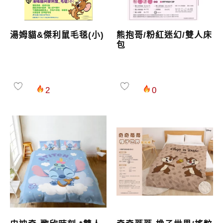
湯姆貓&傑利鼠毛毯(小)
熊抱哥/粉紅迷幻/雙人床
包
2
0