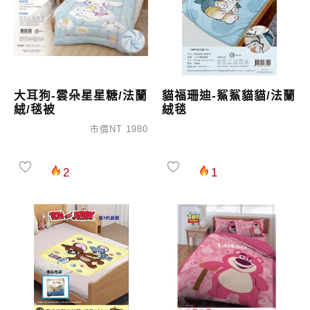
大耳狗-雲朵星星糖/法蘭
貓福珊迪-鯊鯊貓貓/法蘭
絨/毯被
絨毯
市價NT 1980
2
1