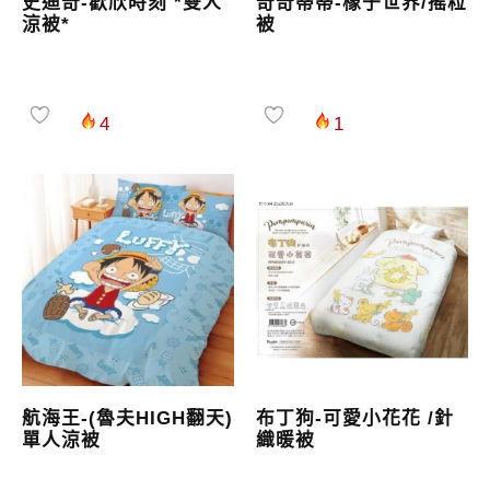
史迪奇-歡欣時刻 *雙人
奇奇蒂蒂-橡子世界/搖粒
涼被*
被
4
1
航海王-(魯夫HIGH翻天)
布丁狗-可愛小花花 /針
單人涼被
織暖被