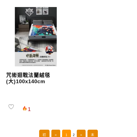
咒術迴戰法蘭絨毯
(大)100x140cm
1
初
<
1
2
>
末