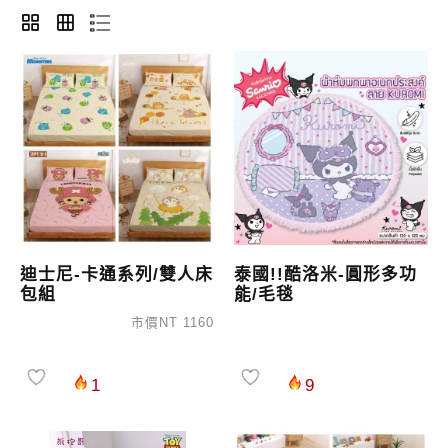
迪士尼-卡通系列/雙人床
泰國!!酷洛米-圓形多功
包組
能/毛毯
市價NT 1160
1
9