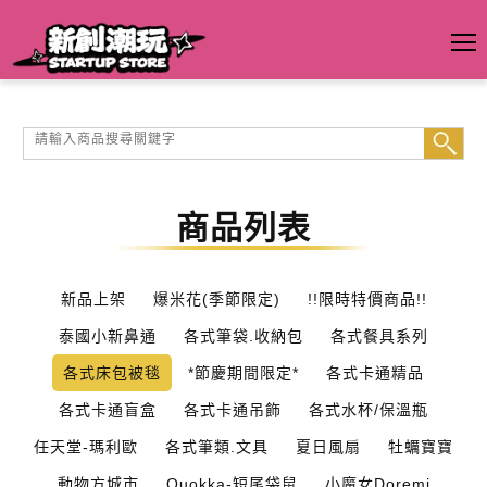
商品列表
新品上架
爆米花(季節限定)
!!限時特價商品!!
泰國小新鼻通
各式筆袋.收納包
各式餐具系列
各式床包被毯
*節慶期間限定*
各式卡通精品
各式卡通盲盒
各式卡通吊飾
各式水杯/保溫瓶
任天堂-瑪利歐
各式筆類.文具
夏日風扇
牡蠣寶寶
動物方城市
Quokka-短尾袋鼠
小魔女Doremi