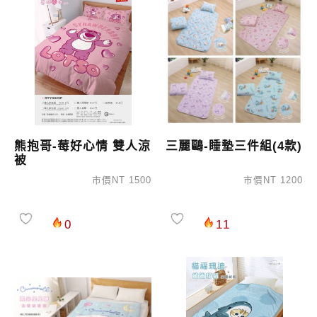
熊抱哥-莓好心情 雙人涼
三麗鷗-睡墊三件組(4款)
被
市價NT 1500
市價NT 1200
0
11