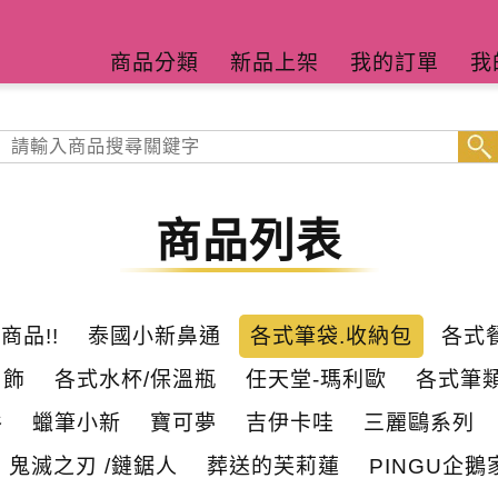
商品分類
新品上架
我的訂單
我
商品列表
商品!!
泰國小新鼻通
各式筆袋.收納包
各式
吊飾
各式水杯/保溫瓶
任天堂-瑪利歐
各式筆類
谷
蠟筆小新
寶可夢
吉伊卡哇
三麗鷗系列
鬼滅之刃 /鏈鋸人
葬送的芙莉蓮
PINGU企鵝