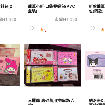
錢包(2
蠟筆小新-口袋零錢包(PVC
新款蠟筆
盒裝)
包(四款)
NT 120
市價NT 120
3
袋
三麗鷗-磨砂萬用拉鍊袋(六
酷洛米&