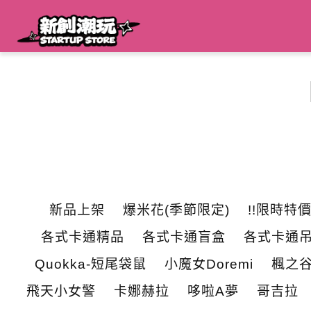
新品上架
爆米花(季節限定)
!!限時特價
各式卡通精品
各式卡通盲盒
各式卡通
Quokka-短尾袋鼠
小魔女Doremi
楓之
飛天小女警
卡娜赫拉
哆啦A夢
哥吉拉