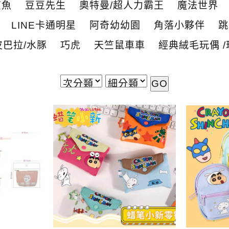
鯊魚
豆豆先生
奧特曼/超人力霸王
魔法世界
LINE卡通明星
阿奇幼幼園
角落小夥伴
跳
皮巴拉/水豚
巧虎
天竺鼠車車
經典絨毛玩偶 /
GO