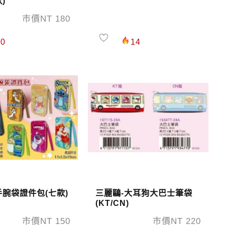
)
市價NT 180
0
14
手腕袋證件包(七款)
三麗鷗-大耳狗大巴士筆袋
(KT/CN)
市價NT 150
市價NT 220