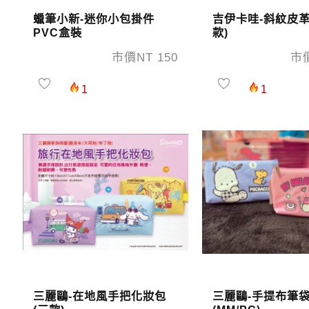
蠟筆小新-迷你小包掛件
吉伊卡哇-斜紋皮革
PVC盒裝
款)
市價NT 150
市價
1
1
三麗鷗-在地風手把化妝包
三麗鷗-手提布筆