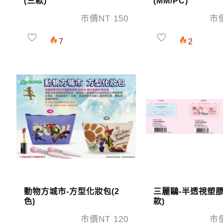
(三款)
(MM/PC)
市價NT 150
市價
7
2
動物方城市-方型化妝包(2
三麗鷗-半透視塑膠
色)
款)
市價NT 120
市價