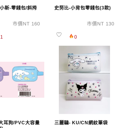
小新-零錢包/斜挎
史努比-小背包零錢包(3款)
市價NT 160
市價NT 130
1
0
大耳狗/PVC大容量
三麗鷗- KU/CN網紋筆袋