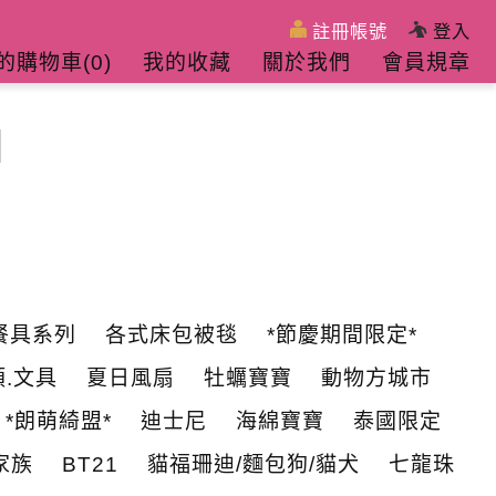
註冊帳號
登入
的購物車(
0
)
我的收藏
關於我們
會員規章
餐具系列
各式床包被毯
*節慶期間限定*
.文具
夏日風扇
牡蠣寶寶
動物方城市
*朗萌綺盟*
迪士尼
海綿寶寶
泰國限定
家族
BT21
貓福珊迪/麵包狗/貓犬
七龍珠