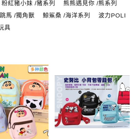
粉紅豬小妹 /豬系列
熊熊遇見你 /熊系列
跳馬 /獨角獸
鯨鯊桑 /海洋系列
波力POLI
玩具