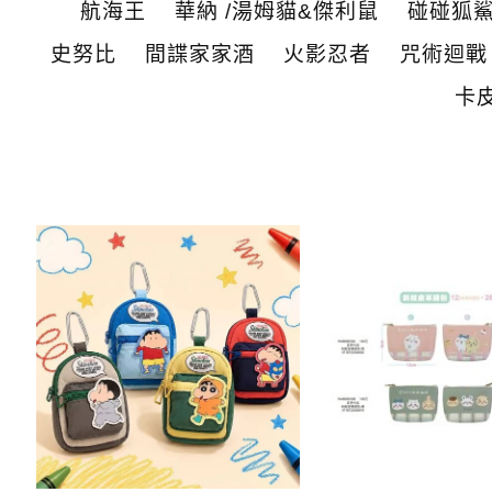
航海王
華納 /湯姆貓&傑利鼠
碰碰狐
史努比
間諜家家酒
火影忍者
咒術迴戰
卡