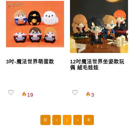
3吋-魔法世界萌蛋款
12吋魔法世界坐姿款玩
偶 絨毛娃娃
19
3
初
<
1
>
末