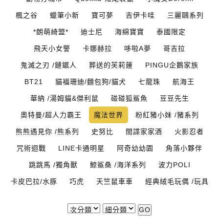
楓之谷
蠟筆小新
寶可夢
吉伊卡哇
三麗鷗系列
*朗萌綺盟*
迪士尼
海綿寶寶
泰國限定
飛天小女警
卡娜赫拉
哆啦A夢
哥吉拉
鬼滅之刃 /鏈鋸人
葬送的芙莉蓮
PINGU企鵝家族
BT21
貓福珊迪/麵包狗/貓犬
七龍珠
航海王
華納 /湯姆貓&傑利鼠
碰碰狐鯊魚
豆豆先生
奧特曼/超人力霸王
魔法世界
粉紅豬小妹 /豬系列
熊熊遇見你 /熊系列
史努比
間諜家家酒
火影忍者
咒術迴戰
LINE卡通明星
阿奇幼幼園
角落小夥伴
跳跳馬 /獨角獸
鯨鯊桑 /海洋系列
波力POLI
卡皮巴拉/水豚
巧虎
天竺鼠車車
經典絨毛玩偶 /玩具
GO