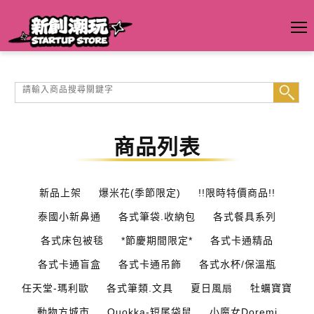
商品列表
新品上架
爆米花(季節限定)
!!限時特價商品!!
泰國小新鼻通
各式筆袋.收納包
各式餐具系列
各式床包被毯
*節慶期間限定*
各式卡通精品
各式卡通盲盒
各式卡通吊飾
各式水杯/保溫瓶
任天堂-瑪利歐
各式筆類.文具
夏日風扇
牡蠣寶寶
動物方城市
Quokka-短尾袋鼠
小魔女Doremi