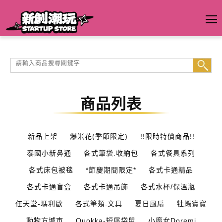
商品列表
新品上架
爆米花(季節限定)
!!限時特價商品!!
泰國小新鼻通
各式筆袋.收納包
各式餐具系列
各式床包被毯
*節慶期間限定*
各式卡通精品
各式卡通盲盒
各式卡通吊飾
各式水杯/保溫瓶
任天堂-瑪利歐
各式筆類.文具
夏日風扇
牡蠣寶寶
動物方城市
Quokka-短尾袋鼠
小魔女Doremi