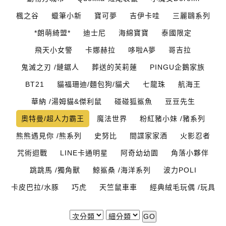
楓之谷
蠟筆小新
寶可夢
吉伊卡哇
三麗鷗系列
*朗萌綺盟*
迪士尼
海綿寶寶
泰國限定
飛天小女警
卡娜赫拉
哆啦A夢
哥吉拉
鬼滅之刃 /鏈鋸人
葬送的芙莉蓮
PINGU企鵝家族
BT21
貓福珊迪/麵包狗/貓犬
七龍珠
航海王
華納 /湯姆貓&傑利鼠
碰碰狐鯊魚
豆豆先生
奧特曼/超人力霸王
魔法世界
粉紅豬小妹 /豬系列
熊熊遇見你 /熊系列
史努比
間諜家家酒
火影忍者
咒術迴戰
LINE卡通明星
阿奇幼幼園
角落小夥伴
跳跳馬 /獨角獸
鯨鯊桑 /海洋系列
波力POLI
卡皮巴拉/水豚
巧虎
天竺鼠車車
經典絨毛玩偶 /玩具
GO