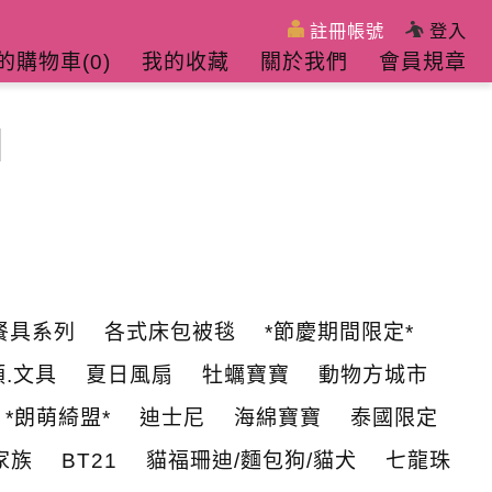
註冊帳號
登入
的購物車(
0
)
我的收藏
關於我們
會員規章
餐具系列
各式床包被毯
*節慶期間限定*
.文具
夏日風扇
牡蠣寶寶
動物方城市
*朗萌綺盟*
迪士尼
海綿寶寶
泰國限定
家族
BT21
貓福珊迪/麵包狗/貓犬
七龍珠