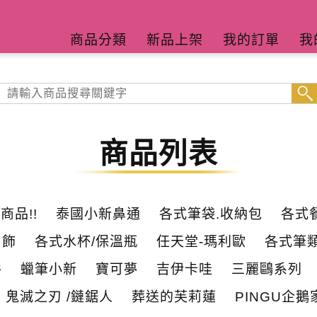
商品分類
新品上架
我的訂單
我
商品列表
商品!!
泰國小新鼻通
各式筆袋.收納包
各式
吊飾
各式水杯/保溫瓶
任天堂-瑪利歐
各式筆類
谷
蠟筆小新
寶可夢
吉伊卡哇
三麗鷗系列
鬼滅之刃 /鏈鋸人
葬送的芙莉蓮
PINGU企鵝