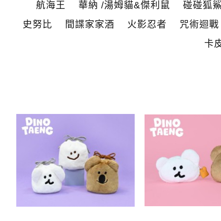
航海王
華納 /湯姆貓&傑利鼠
碰碰狐
史努比
間諜家家酒
火影忍者
咒術迴戰
卡