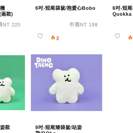
耳機
6吋-短尾袋鼠/抱愛心Bobo
6吋-短
o(兩款)
Quokka
NT 220
市價NT 199
3
站姿款
9吋-短尾矮袋鼠/站姿