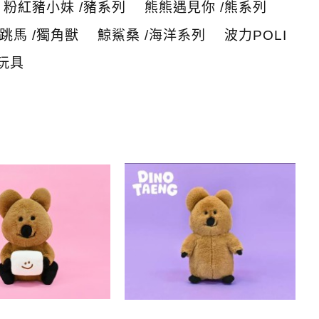
粉紅豬小妹 /豬系列
熊熊遇見你 /熊系列
跳馬 /獨角獸
鯨鯊桑 /海洋系列
波力POLI
玩具