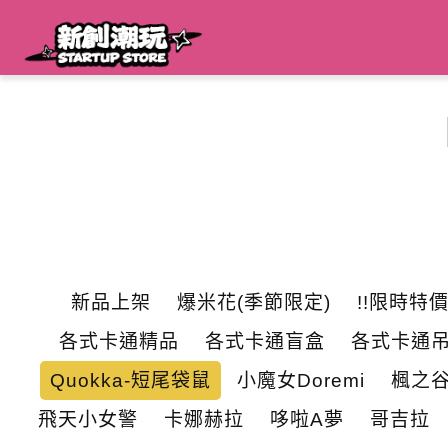
新品上架
爆米花(季節限定)
!!限時特價
各式卡通精品
各式卡通盲盒
各式卡通
Quokka-短尾袋鼠
小魔女Doremi
楓之
飛天小女警
卡娜赫拉
哆啦A夢
哥吉拉