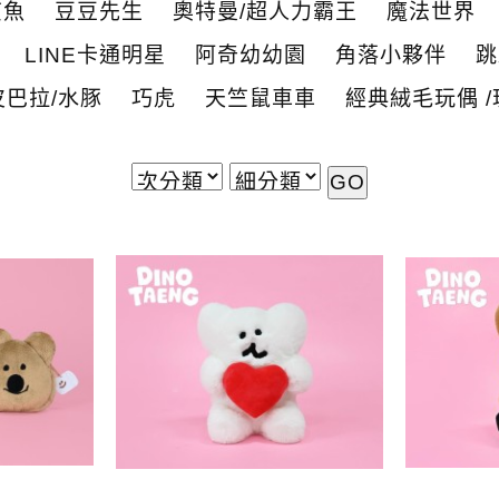
鯊魚
豆豆先生
奧特曼/超人力霸王
魔法世界
LINE卡通明星
阿奇幼幼園
角落小夥伴
跳
皮巴拉/水豚
巧虎
天竺鼠車車
經典絨毛玩偶 /
GO