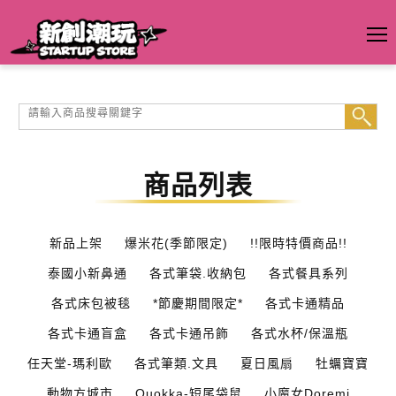
商品列表
新品上架
爆米花(季節限定)
!!限時特價商品!!
泰國小新鼻通
各式筆袋.收納包
各式餐具系列
各式床包被毯
*節慶期間限定*
各式卡通精品
各式卡通盲盒
各式卡通吊飾
各式水杯/保溫瓶
任天堂-瑪利歐
各式筆類.文具
夏日風扇
牡蠣寶寶
動物方城市
Quokka-短尾袋鼠
小魔女Doremi