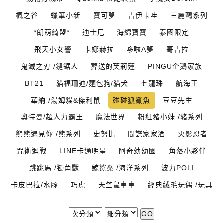
楓之谷
蠟筆小新
寶可夢
吉伊卡哇
三麗鷗系列
*朗萌綺盟*
迪士尼
海綿寶寶
泰國限定
飛天小女警
卡娜赫拉
哆啦A夢
哥吉拉
鬼滅之刃 /鏈鋸人
葬送的芙莉蓮
PINGU企鵝家族
BT21
貓福珊迪/麵包狗/貓犬
七龍珠
航海王
華納 /湯姆貓&傑利鼠
碰碰狐鯊魚
豆豆先生
奧特曼/超人力霸王
魔法世界
粉紅豬小妹 /豬系列
熊熊遇見你 /熊系列
史努比
間諜家家酒
火影忍者
咒術迴戰
LINE卡通明星
阿奇幼幼園
角落小夥伴
跳跳馬 /獨角獸
鯨鯊桑 /海洋系列
波力POLI
卡皮巴拉/水豚
巧虎
天竺鼠車車
經典絨毛玩偶 /玩具
GO