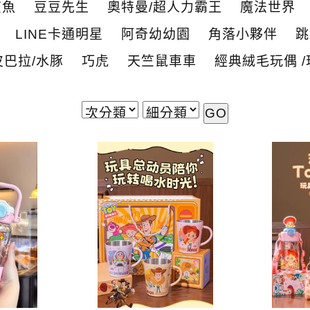
鯊魚
豆豆先生
奧特曼/超人力霸王
魔法世界
LINE卡通明星
阿奇幼幼園
角落小夥伴
跳
皮巴拉/水豚
巧虎
天竺鼠車車
經典絨毛玩偶 /
GO