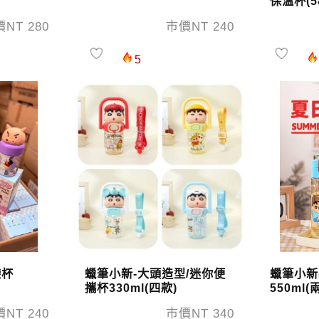
保溫杯(58
NT 280
市價NT 240
5
袋杯
蠟筆小新-大頭造型/迷你便
蠟筆小新
攜杯330ml(四款)
550ml(
NT 240
市價NT 340