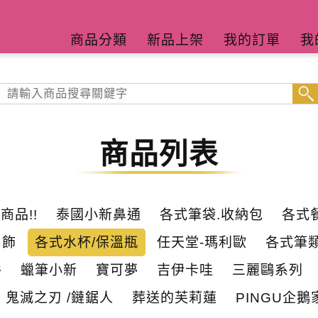
商品分類
新品上架
我的訂單
我
商品列表
商品!!
泰國小新鼻通
各式筆袋.收納包
各式
吊飾
各式水杯/保溫瓶
任天堂-瑪利歐
各式筆類
谷
蠟筆小新
寶可夢
吉伊卡哇
三麗鷗系列
鬼滅之刃 /鏈鋸人
葬送的芙莉蓮
PINGU企鵝