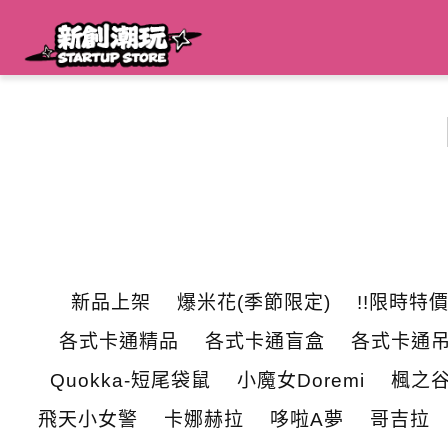
新品上架
爆米花(季節限定)
!!限時特價
各式卡通精品
各式卡通盲盒
各式卡通
Quokka-短尾袋鼠
小魔女Doremi
楓之
飛天小女警
卡娜赫拉
哆啦A夢
哥吉拉