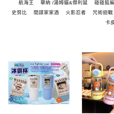
航海王
華納 /湯姆貓&傑利鼠
碰碰狐
史努比
間諜家家酒
火影忍者
咒術迴戰
卡