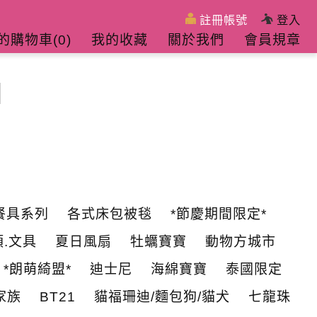
註冊帳號
登入
的購物車(
0
)
我的收藏
關於我們
會員規章
餐具系列
各式床包被毯
*節慶期間限定*
.文具
夏日風扇
牡蠣寶寶
動物方城市
*朗萌綺盟*
迪士尼
海綿寶寶
泰國限定
家族
BT21
貓福珊迪/麵包狗/貓犬
七龍珠