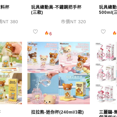
塑料杯
玩具總動員-不鏽鋼把手杯
玩具總動
(三款)
500ml(
NT 380
市價NT 320
6
杯
拉拉熊-迷你杯(240ml/3款)
三麗鷗-