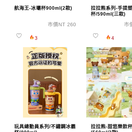
航海王-冰壩杯900ml(2款)
拉拉熊系列-手提
杯/590ml(三款)
市價NT 260
市價
3
4
玩具總動員系列/不鏽鋼冰霸
拉拉熊-甜悠樂飲