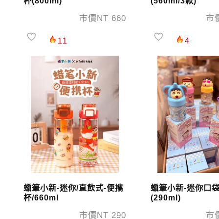
杯(800ml)
(560ml/3款)
市價NT 660
市價
11
4
蠟筆小新-迷你/直飲式-便攜
蠟筆小新-迷你口
杯/660ml
(290ml)
市價NT 290
市價