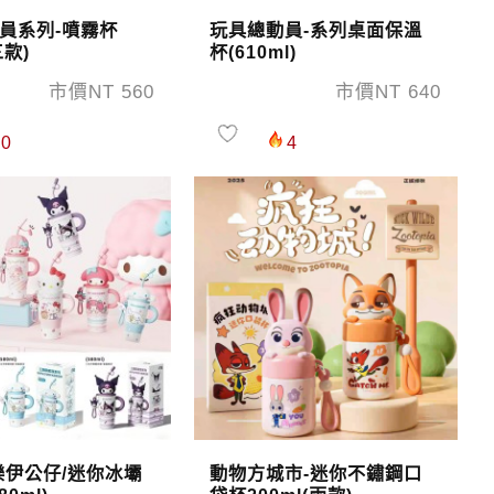
員系列-噴霧杯
玩具總動員-系列桌面保溫
三款)
杯(610ml)
市價NT 560
市價NT 640
0
4
樂伊公仔/迷你冰壩
動物方城市-迷你不鏽鋼口