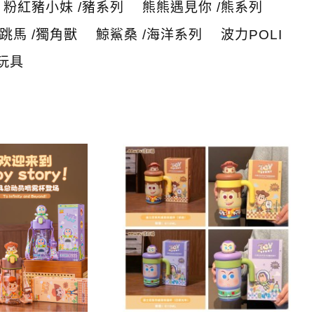
粉紅豬小妹 /豬系列
熊熊遇見你 /熊系列
跳馬 /獨角獸
鯨鯊桑 /海洋系列
波力POLI
玩具