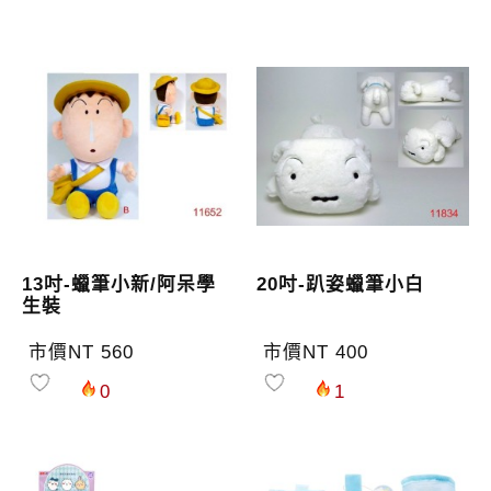
13吋-蠟筆小新/阿呆學
20吋-趴姿蠟筆小白
生裝
市價NT 560
市價NT 400
0
1