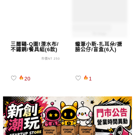
三麗鷗-Q圖!潛水布/
蠟筆小新-扎耳朵/搪
不鏽鋼/餐具組(6款)
臉公仔/盲盒(6入)
市價NT 250
20
1