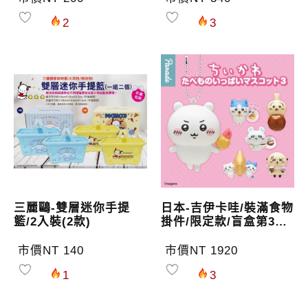
2
3
三麗鷗-雙層迷你手提
日本-吉伊卡哇/裝滿食物
籃/2入裝(2款)
掛件/限定款/盲盒第3彈
(12入)
市價NT 140
市價NT 1920
1
3