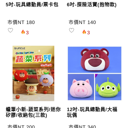
5吋-玩具總動員/票卡包
6吋-探險活寶(抱物款)
市價NT 180
市價NT 140
3
3
蠟筆小新-蔬菜系列/迷你
12吋-玩具總動員/大福
矽膠/收納包(三款)
玩偶
市價NT 200
市價NT 340