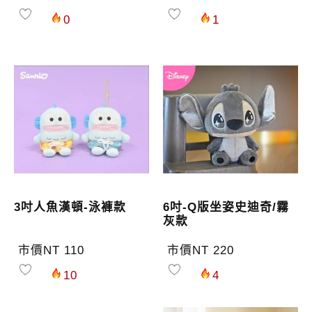
0
1
3吋人魚漢頓-泳褲款
6吋-Q版坐姿史迪奇/霧
灰款
市價NT 110
市價NT 220
10
4