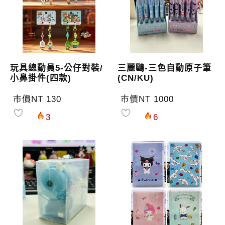
玩具總動員5-公仔對裝/
三麗鷗-三色自動原子筆
小鼻掛件(四款)
(CN/KU)
市價NT 130
市價NT 1000
3
6