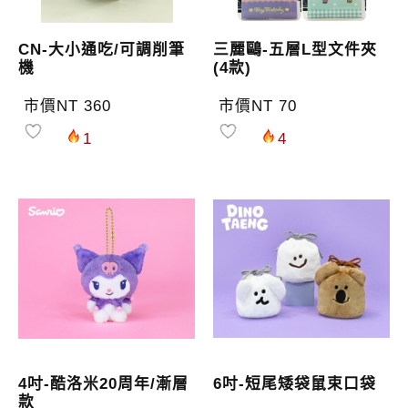
CN-大小通吃/可調削筆
三麗鷗-五層L型文件夾
機
(4款)
市價NT 360
市價NT 70
1
4
4吋-酷洛米20周年/漸層
6吋-短尾矮袋鼠束口袋
款